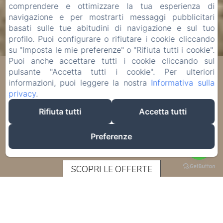
comprendere e ottimizzare la tua esperienza di
navigazione e per mostrarti messaggi pubblicitari
basati sulle tue abitudini di navigazione e sul tuo
profilo. Puoi configurare o rifiutare i cookie cliccando
su "Imposta le mie preferenze" o "Rifiuta tutti i cookie".
Puoi anche accettare tutti i cookie cliccando sul
Benvenuti all'Hotel
pulsante "Accetta tutti i cookie". Per ulteriori
informazioni, puoi leggere la nostra
Informativa sulla
privacy
.
Verdi
Rifiuta tutti
Accetta tutti
Preferenze
SCOPRI LE OFFERTE