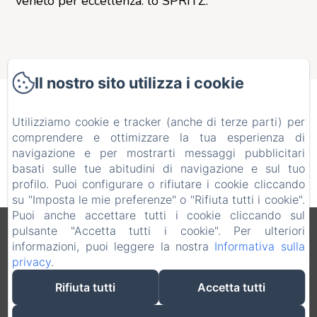
veneto per eccellenza: lo SPRITZ.
Il nostro sito utilizza i cookie
Quindi, non mi resta che
Utilizziamo cookie e tracker (anche di terze parti) per
comprendere e ottimizzare la tua esperienza di
dirvi… Buon appetito!
navigazione e per mostrarti messaggi pubblicitari
basati sulle tue abitudini di navigazione e sul tuo
profilo. Puoi configurare o rifiutare i cookie cliccando
su "Imposta le mie preferenze" o "Rifiuta tutti i cookie".
Puoi anche accettare tutti i cookie cliccando sul
pulsante "Accetta tutti i cookie". Per ulteriori
Informazioni legali
informazioni, puoi leggere la nostra
Informativa sulla
VERDI SRL - Via G. Verdi 20, Jesolo (VE), 30016, Italia
privacy
.
info@hotelverdijesolo.com
+390421972421
Rifiuta tutti
Accetta tutti
+393516311702
+390421972421