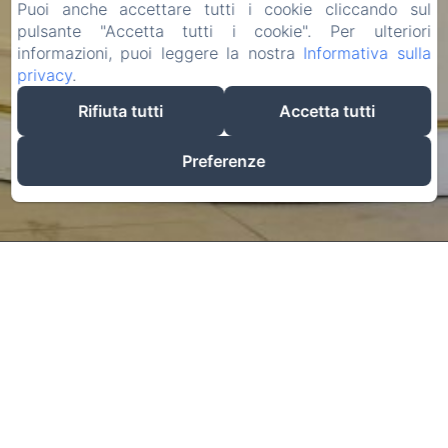
Puoi anche accettare tutti i cookie cliccando sul
pulsante "Accetta tutti i cookie". Per ulteriori
informazioni, puoi leggere la nostra
Informativa sulla
privacy
.
Rifiuta tutti
Accetta tutti
Preferenze
Informazioni legali
VERDI SRL - Via G. Verdi 20, Jesolo (VE), 30016, Italia
info@hotelverdijesolo.com
+390421972421
+393516311702
+390421972421