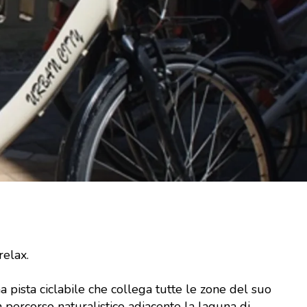
 relax.
ma pista ciclabile che collega tutte le zone del suo
n percorso naturalistico adiacente la laguna di