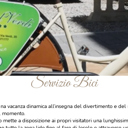
Servizio Bici
e una vacanza dinamica all’insegna del divertimento e del
el momento.
olo mette a disposizione ai propri visitatori una lunghissi
tutto la zona lido fino al faro di Jesolo e attraverso u