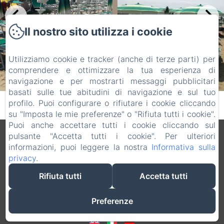
Il nostro sito utilizza i cookie
Utilizziamo cookie e tracker (anche di terze parti) per
comprendere e ottimizzare la tua esperienza di
navigazione e per mostrarti messaggi pubblicitari
basati sulle tue abitudini di navigazione e sul tuo
profilo. Puoi configurare o rifiutare i cookie cliccando
su "Imposta le mie preferenze" o "Rifiuta tutti i cookie".
Puoi anche accettare tutti i cookie cliccando sul
pulsante "Accetta tutti i cookie". Per ulteriori
Informazioni legali
informazioni, puoi leggere la nostra
Informativa sulla
VERDI SRL - Via G. Verdi 20, Jesolo (VE), 30016, Italia
privacy
.
info@hotelverdijesolo.com
+390421972421
Rifiuta tutti
Accetta tutti
+393516311702
+390421972421
Preferenze