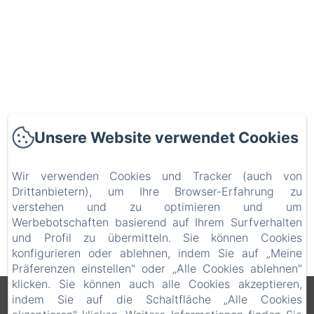
VERDI SRL
Unsere Website verwendet Cookies
VERDI SRL - Via G. Verdi 20, Jesolo (VE),
Wir verwenden Cookies und Tracker (auch von
30016, Italien
Drittanbietern), um Ihre Browser-Erfahrung zu
verstehen und zu optimieren und um
WEGBESCHREIBUNG
RUF UNS
Werbebotschaften basierend auf Ihrem Surfverhalten
BEKOMMEN
AN
und Profil zu übermitteln. Sie können Cookies
konfigurieren oder ablehnen, indem Sie auf „Meine
Präferenzen einstellen" oder „Alle Cookies ablehnen"
klicken. Sie können auch alle Cookies akzeptieren,
indem Sie auf die Schaltfläche „Alle Cookies
Rechtliche Informationen