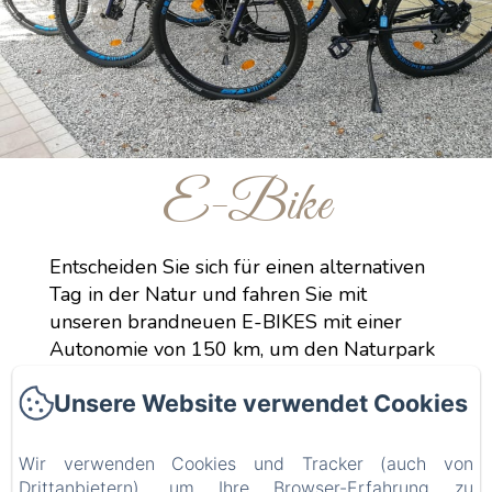
E-Bike
Entscheiden Sie sich für einen alternativen
Tag in der Natur und fahren Sie mit
unseren brandneuen E-BIKES mit einer
Autonomie von 150 km, um den Naturpark
der nördlichen Lagune von Venedig zu
Unsere Website verwendet Cookies
besuchen. Fragen Sie an der Rezeption nach
den Preisen.
Wir verwenden Cookies und Tracker (auch von
Drittanbietern), um Ihre Browser-Erfahrung zu