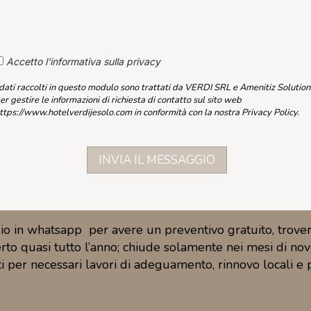
Accetto l'informativa sulla privacy
 dati raccolti in questo modulo sono trattati da VERDI SRL e Amenitiz Solution
er gestire le informazioni di richiesta di contatto sul sito web
ttps://www.hotelverdijesolo.com in conformità con la nostra Privacy Policy.
io in whatsapp per avere un preventivo gratuito, trove
aperto quasi tutto l’anno; chiude solamente nei mesi di 
er necessari lavori di adeguamento, rinnovo locali e pul