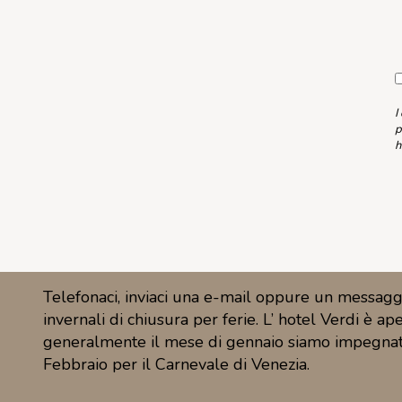
I
p
h
Telefonaci, inviaci una e-mail oppure un messagg
invernali di chiusura per ferie. L’ hotel Verdi è 
generalmente il mese di gennaio siamo impegnati p
Febbraio per il Carnevale di Venezia.