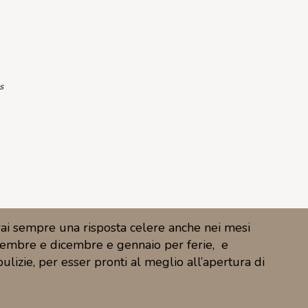
s
rai sempre una risposta celere anche nei mesi
novembre e dicembre e gennaio per ferie, e
izie, per esser pronti al meglio all’apertura di