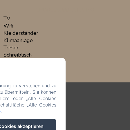
ZIMMERAUSSTATTUNG
TV
Wifi
Kleiderständer
Klimaanlage
Tresor
Schreibtisch
Alle Annehmlichkeiten anzeigen
hrung zu verstehen und zu
u übermitteln. Sie können
llen" oder „Alle Cookies
chaltfläche „Alle Cookies
e
.
Cookies akzeptieren