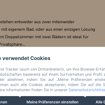
ADTSICHT
stehen entweder aus zwei miteinander
 mit eigenem Bad, oder aus einer einzigen Lösung
inem Doppelzimmer mit zwei Bädern ist ideal für
vatsphäre....
e verwendet Cookies
d Tracker (auch von Drittanbietern), um Ihre Browser-Erfa
otschaften basierend auf Ihrem Surfverhalten und Profil z
Rechtliche Informationen
der ablehnen, indem Sie auf „Meine Präferenzen einste
VERDI SRL - Via G. Verdi 20, Jesolo (VE), 30016, Italien
önnen auch alle Cookies akzeptieren, indem Sie auf die S
info@hotelverdijesolo.com
tere Informationen finden Sie in unserer
Datenschutzrichtlini
+390421972421
+393516311702
+390421972421
hnen
Meine Präferenzen einstellen
Alle 