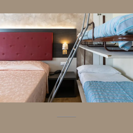
1X BUNK BETT
|
1X KING-BETT
|
ZIMMER FÜR 5 P