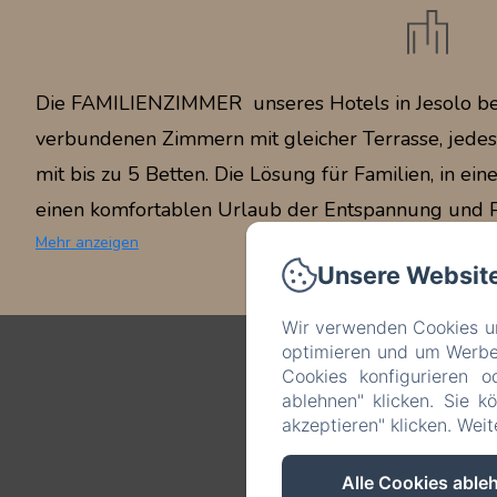
ST
Die FAMILIENZIMMER unseres Hotels in Jesolo be
verbundenen Zimmern mit gleicher Terrasse, jedes
mit bis zu 5 Betten. Die Lösung für Familien, in e
einen komfortablen Urlaub der Entspannung und Pri
Mehr anzeigen
Unsere Websit
Wir verwenden Cookies un
optimieren und um Werbeb
Cookies konfigurieren o
ablehnen" klicken. Sie k
akzeptieren" klicken. Wei
Alle Cookies able