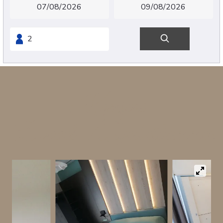
Komfort-
Doppel-/Zweibettzimmer