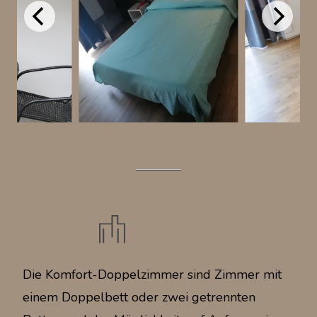
20 M2
|
1X ZWEI EINZELBETTEN
|
1X KING-
BETT
|
ZIMMER FÜR 2 PERSONEN
STADTSICHT
Die Komfort-Doppelzimmer sind Zimmer mit
einem Doppelbett oder zwei getrennten