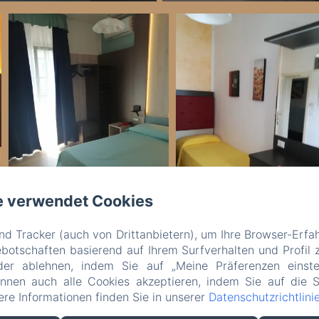
e verwendet Cookies
d Tracker (auch von Drittanbietern), um Ihre Browser-Erfa
otschaften basierend auf Ihrem Surfverhalten und Profil z
Rechtliche Informationen
der ablehnen, indem Sie auf „Meine Präferenzen einste
VERDI SRL - Via G. Verdi 20, Jesolo (VE), 30016, Italien
önnen auch alle Cookies akzeptieren, indem Sie auf die S
info@hotelverdijesolo.com
tere Informationen finden Sie in unserer
Datenschutzrichtlini
+390421972421
+393516311702